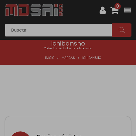
0
Ichibansho
Todos los productos de Ichibansho
INICIO
MARCAS
ICHIBANSHO