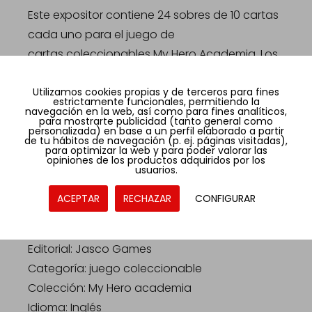
Este expositor contiene 24 sobres de 10 cartas
cada uno para el juego de
cartas coleccionables My Hero Academia. Los
jugadores necesitan al
Utilizamos cookies propias y de terceros para fines
menos un mazo rival del juego de cartas
estrictamente funcionales, permitiendo la
navegación en la web, así como para fines analíticos,
coleccionables de My Hero
para mostrarte publicidad (tanto general como
personalizada) en base a un perfil elaborado a partir
Academia para usar las cartas que contiene.
de tu hábitos de navegación (p. ej. páginas visitadas),
para optimizar la web y para poder valorar las
opiniones de los productos adquiridos por los
usuarios.
FICHA TÉCNICA:
Título: Paquete de mejora Crimson Rampage
ACEPTAR
RECHAZAR
CONFIGURAR
Referencia: MHA02B
Fecha de lanzamiento: 01/07/2022
Editorial: Jasco Games
Categoría: juego coleccionable
Colección: My Hero academia
Idioma: Inglés