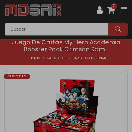
0
Juego De Cartas My Hero Academia
Booster Pack Crimson Ram...
INICIO
CATEGORÍAS
CARTAS COLECCIONABLES
12.01 % DTO