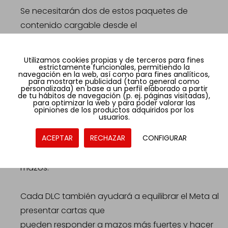
Se necesitarán dos de estos paquetes de
contenido cargable desde el
mazo (DLC) para completar un conjunto jugable
completo de las cartas
Utilizamos cookies propias y de terceros para fines
estrictamente funcionales, permitiendo la
contenidas en el interior. Recomendamos que los
navegación en la web, así como para fines analíticos,
para mostrarte publicidad (tanto general como
jugadores compren un
personalizada) en base a un perfil elaborado a partir
de tu hábitos de navegación (p. ej. páginas visitadas),
mazo Rival de 2 jugadores para comenzar su
para optimizar la web y para poder valorar las
opiniones de los productos adquiridos por los
colección.
usuarios.
ACEPTAR
RECHAZAR
CONFIGURAR
Las nuevas cartas de ataque y base permiten
una mayor variedad de
mazos.
Cada DLC también ayudará a equilibrar el Meta al
presentar cartas que
pueden responder a mazos más fuertes y hacer