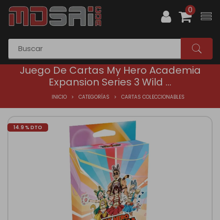
0
Juego De Cartas My Hero Academia
Expansion Series 3 Wild ...
INICIO
CATEGORÍAS
CARTAS COLECCIONABLES
14.9 % DTO