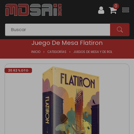
0
Juego De Mesa Flatiron
INICIO
CATEGORÍAS
JUEGOS DE MESA Y DE ROL
20.62 % DTO