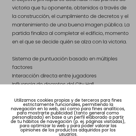
victoria que tu oponente, obtenidos a través de
la construcción, el cumplimiento de decretos y el
mantenimiento de una buena imagen pública. La
partida finaliza al completar el edificio, momento
en el que se decide quién se alza con la victoria.
Sistema de puntuación basado en múltiples
factores
Interacción directa entre jugadores
Influencia de decretos del City Hall
Utilizamos cookies propias y de terceros para fines
Modo solitario y alta rejugabilidad
estrictamente funcionales, permitiendo la
navegación en la web, así como para fines analíticos,
Flatiron incluye un modo en solitario con cartas
para mostrarte publicidad (tanto general como
personalizada) en base a un perfil elaborado a partir
específicas, ofreciendo una experiencia
de tu hábitos de navegación (p. ej. páginas visitadas),
para optimizar la web y para poder valorar las
completa incluso sin oponente. Gracias a la
opiniones de los productos adquiridos por los
usuarios.
variedad de cartas y decisiones estratégicas,