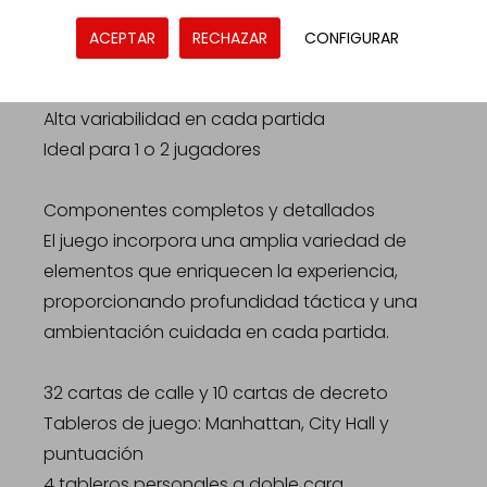
cada partida resulta diferente y desafiante.
ACEPTAR
RECHAZAR
CONFIGURAR
Modo solitario con cartas de Daniel Burnham
Alta variabilidad en cada partida
Ideal para 1 o 2 jugadores
Componentes completos y detallados
El juego incorpora una amplia variedad de
elementos que enriquecen la experiencia,
proporcionando profundidad táctica y una
ambientación cuidada en cada partida.
32 cartas de calle y 10 cartas de decreto
Tableros de juego: Manhattan, City Hall y
puntuación
4 tableros personales a doble cara