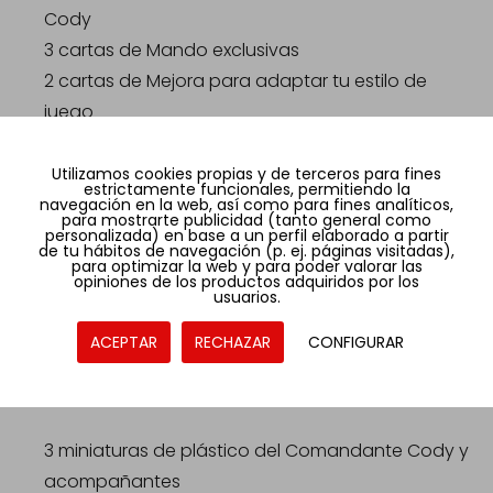
Cody
3 cartas de Mando exclusivas
2 cartas de Mejora para adaptar tu estilo de
juego
Miniaturas de alta calidad para pintar y jugar
Utilizamos cookies propias y de terceros para fines
estrictamente funcionales, permitiendo la
Esta expansión contiene 3 miniaturas de plástico
navegación en la web, así como para fines analíticos,
para mostrarte publicidad (tanto general como
sin pintar, ideales tanto para coleccionistas como
personalizada) en base a un perfil elaborado a partir
de tu hábitos de navegación (p. ej. páginas visitadas),
para jugadores. Cada figura está diseñada con
para optimizar la web y para poder valorar las
opiniones de los productos adquiridos por los
gran detalle para representar fielmente al
usuarios.
Comandante Cody y su equipo. Además, el set
ACEPTAR
RECHAZAR
CONFIGURAR
incluye todo lo necesario para incorporarlo al
juego.
3 miniaturas de plástico del Comandante Cody y
acompañantes