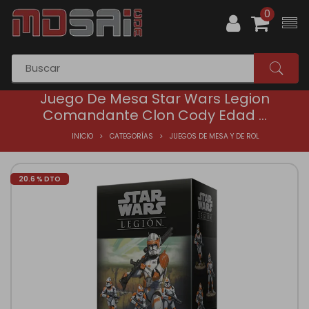
0
Juego De Mesa Star Wars Legion
Comandante Clon Cody Edad ...
INICIO
CATEGORÍAS
JUEGOS DE MESA Y DE ROL
20.6 % DTO