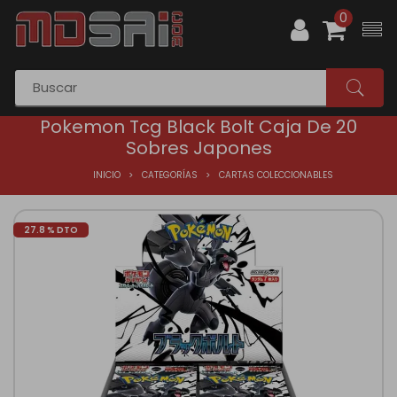
0
Pokemon Tcg Black Bolt Caja De 20
Sobres Japones
INICIO
CATEGORÍAS
CARTAS COLECCIONABLES
27.8 % DTO