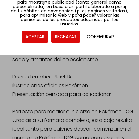
para mostrarte publicidad (tanto general como
personalizada) en base a un perfil elaborado a partir
de tu hábitos de navegación (p. ej. páginas visitadas),
para optimizar la web y para poder valorar las
Diseño inspirado en Black Bolt
opiniones de los productos adquiridos por los
usuarios.
La colección Black Bolt destaca por su diseño
visual llamativo y su temática centrada en
ACEPTAR
RECHAZAR
CONFIGURAR
Pokémon icónicos. El arte de la caja y los sobres
aporta un acabado atractivo para fans de la
saga y amantes del coleccionismo.
Diseño temático Black Bolt
Ilustraciones oficiales Pokémon
Presentación pensada para coleccionar
Perfecto para regalar o iniciarse en Pokémon TCG
Gracias a su formato completo, esta caja resulta
ideal tanto para quienes desean comenzar en el
mundo de Pokémon TCG como para usuarios