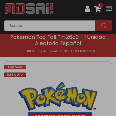
0
Pokemon Tcg Fall Tin 26q3 - 1 Unidad
Aleatoria Español
INICIO
CATEGORÍAS
CARTAS COLECCIONABLES
AGOTADO
11.88 % DTO