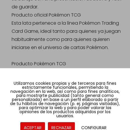
de guardar.
Producto oficial Pokémon TCG
Esta lata pertenece a la línea Pokémon Trading
Card Game, ideal tanto para quienes ya juegan
habitualmente como para quienes quieren
iniciarse en el universo de cartas Pokémon.
Producto Pokémon TCG
Formato lata coleccionable
Edición Fall Tin 26Q3
Utilizamos cookies propias y de terceros para fines
estrictamente funcionales, permitiendo la
navegación en la web, así como para fines analíticos,
para mostrarte publicidad (tanto general como
Formato assortment
personalizada) en base a un perfil elaborado a partir
de tu hábitos de navegación (p. ej. páginas visitadas),
Al tratarse de una referencia Assortment, el
para optimizar la web y para poder valorar las
opiniones de los productos adquiridos por los
modelo o diseño concreto puede variar según
usuarios.
disponibilidad, manteniendo siempre el formato
ACEPTAR
RECHAZAR
CONFIGURAR
de lata coleccionable Pokémon TCG.