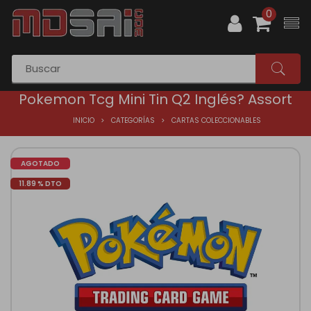
0
Pokemon Tcg Mini Tin Q2 Inglés? Assort
INICIO
CATEGORÍAS
CARTAS COLECCIONABLES
AGOTADO
11.89 % DTO