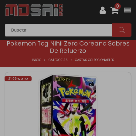
0
Pokemon Tcg Nihil Zero Coreano Sobres
De Refuerzo
INICIO
CATEGORÍAS
CARTAS COLECCIONABLES
21.09 % DTO