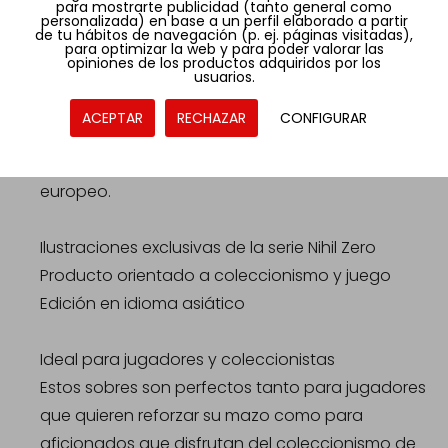
para mostrarte publicidad (tanto general como
personalizada) en base a un perfil elaborado a partir
Diseño atractivo y edición especial
de tu hábitos de navegación (p. ej. páginas visitadas),
para optimizar la web y para poder valorar las
La colección Nihil Zero destaca por su arte visual
opiniones de los productos adquiridos por los
usuarios.
impactante y temática diferenciada dentro del
universo Pokémon TCG. Es una opción muy
ACEPTAR
RECHAZAR
CONFIGURAR
valorada por coleccionistas que buscan
productos menos comunes en el mercado
europeo.
Ilustraciones exclusivas de la serie Nihil Zero
Producto orientado a coleccionismo y juego
Edición en idioma asiático
Ideal para jugadores y coleccionistas
Estos sobres son perfectos tanto para jugadores
que quieren reforzar su mazo como para
aficionados que disfrutan del coleccionismo de