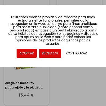
Juego de mesa rabbitz and
Juego de mesa rey
robots
paparajote pegi 8
Utilizamos cookies propias y de terceros para fines
estrictamente funcionales, permitiendo la
12,15 €
14,68 €
navegación en la web, así como para fines analíticos,
para mostrarte publicidad (tanto general como
personalizada) en base a un perfil elaborado a partir
de tu hábitos de navegación (p. ej. páginas visitadas),
para optimizar la web y para poder valorar las
opiniones de los productos adquiridos por los
usuarios.
AGOTADO
ACEPTAR
RECHAZAR
CONFIGURAR
37.93 % DTO
Juego de mesa rey
paparajote y la picaza...
15,44 €