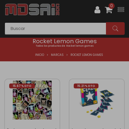
0
Rocket Lemon Games
Todos los productos de Rocket lemon games
INICIO
MARCAS
ROCKET LEMON GAMES
15.67 % DTO
15.21 % DTO