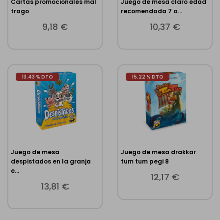
Cartas promocionales mal
Juego de mesa claro edad
trago
recomendada 7 a...
9,18 €
10,37 €
13.43 % DTO
15.22 % DTO
Juego de mesa
Juego de mesa drakkar
despistados en la granja
tum tum pegi 8
e...
12,17 €
13,81 €